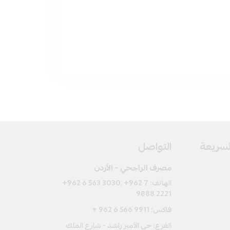
السريعة
التواصل
مصرف الراجحي – الأردن
الهاتف:
+962 6 563 3030, +962 7
9888 2221
فاكس:
+ 962 6 566 9911
الفرع: حي الأمير راشد - شارع الملك