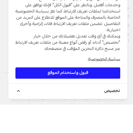
وخدمات أفضل. وبالنقر على "قبول الكل" فإنك توافق على
مصرف الراجحي – الأردن
استخدامنا لملفات تعريف الارتباط، كما تقرّ بسياسة الخصوصية
الهاتف:
+962 6 563 3030, +962 7 9888 2221
الخاصة بالمصرف والمتاحة على الموقع للاطلاع على المزيد من
التفاصيل. تتضمن ملفات تعريف الارتباط فئات إلزامية وأخرى
فاكس:
+ 962 6 566 9911
اختيارية.
الفرع: حي الأمير راشد - شارع الملك عبدالله الثاني بن الحسين مبنى رقم
ويمكنك في أي وقت تعديل تفضيلاتك من خلال خيار
381
"تخصيص" أدناه، أو رفض أنواع معينة من ملفات تعريف الارتباط
عبر مسح ذاكرة التخزين المؤقت في متصفحك.
سياسة الخصوصية
.
قبول واستخدام الموقع
النسبة المئوية السنوية لاسعار التمويلات
التوعية عن الاحتيال
الرسوم والعمولات
تخصيص
بيان ملفات تعريف الارتباط
سياسة الخصوصية
نصائح أمنية
الشروط والأحكام
معدل ربح المنتجات
© 2026 طور بواسطة
dot.jo
جميع الحقوق محفوظة.