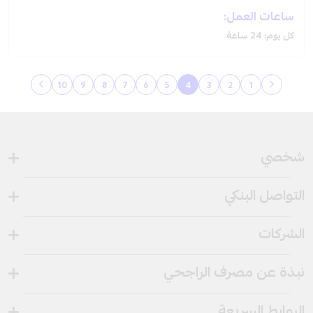
ساعات العمل:
كل يوم: 24 ساعة
10
9
8
7
6
5
4
3
2
1
شخصي
التواصل البنكي
الشركات
نبذة عن مصرف الراجحي
الروابط السريعة