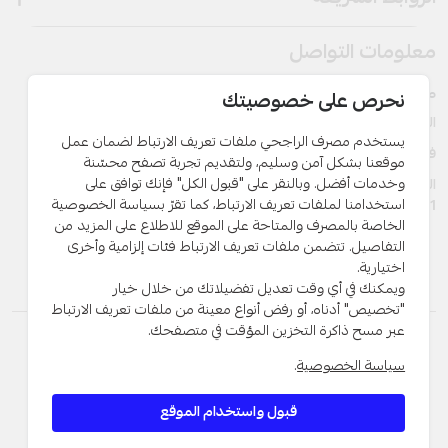
معلومات التواصل
مصرف الراجحي – الأردن
نحرص على خصوصيتك
الهاتف:
+962 6 563 3030, +962 7 9888 2221
يستخدم مصرف الراجحي ملفات تعريف الارتباط لضمان عمل
فاكس:
+ 962 6 566 9911
موقعنا بشكل آمن وسليم، ولتقديم تجربة تصفح محسّنة
وخدمات أفضل. وبالنقر على "قبول الكل" فإنك توافق على
الفرع: حي الأمير راشد - شارع الملك عبدالله الثاني بن الحسين مبنى رقم
استخدامنا لملفات تعريف الارتباط، كما تقرّ بسياسة الخصوصية
381
الخاصة بالمصرف والمتاحة على الموقع للاطلاع على المزيد من
التفاصيل. تتضمن ملفات تعريف الارتباط فئات إلزامية وأخرى
اختيارية.
ويمكنك في أي وقت تعديل تفضيلاتك من خلال خيار
"تخصيص" أدناه، أو رفض أنواع معينة من ملفات تعريف الارتباط
عبر مسح ذاكرة التخزين المؤقت في متصفحك.
النسبة المئوية السنوية لاسعار التمويلات
سياسة الخصوصية
.
التوعية عن الاحتيال
الرسوم والعمولات
بيان ملفات تعريف الارتباط
سياسة الخصوصية
قبول واستخدام الموقع
نصائح أمنية
الشروط والأحكام
معدل ربح المنتجات