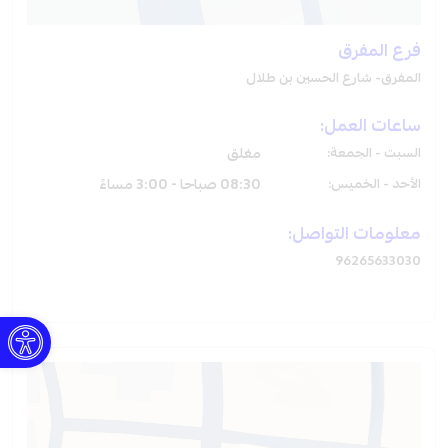
فرع المفرق
المفرق- شارع الحسين بن طلال
ساعات العمل:
السبت - الجمعة:
مغلق
الأحد - الخميس:
08:30 صباحا - 3:00 مساءً
معلومات التواصل:
96265633030
Open toolbar