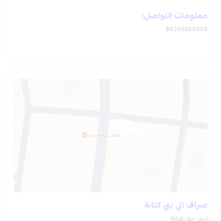
معلومات التواصل:
96265633030
صراف الي بني كنانة
اربد -بني كنانة